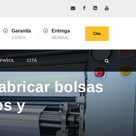
Garantía
Entrega
Cita
2 AÑOS
MUNDIAL
SPAÑOL
CITA
abricar bolsas
os y