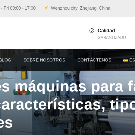
 Fri 09:00 - 17:00
Wenzhou city, Zhejiang, China
Calidad
GARANTIZADO
BLOG
SOBRE NOSOTROS
CONTÁCTENOS
E
s máquinas para f
aracterísticas, tip
es