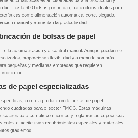
mente automatizadas están diseñadas para la producción y
oducir hasta 600 bolsas por minuto, haciéndolos ideales para
terísticas como alimentación automática, corte, plegado,
vención manual y aumentan la productividad.
ricación de bolsas de papel
tre la automatización y el control manual. Aunque pueden no
omatizadas, proporcionan flexibilidad y a menudo son más
para pequeñas y medianas empresas que requieren
 producción.
as de papel especializadas
specíficas, como la producción de bolsas de papel
de fondo cuadradas para el sector FMCG. Estas máquinas
rticulares para cumplir con normas y reglamentos específicos
istentes al aceite usan recubrimientos especiales y materiales
ntos grasientos.