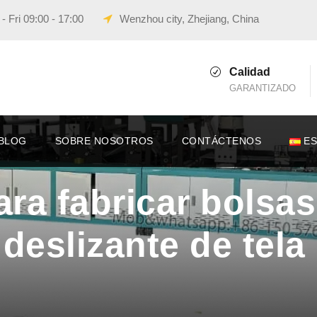
 Fri 09:00 - 17:00
Wenzhou city, Zhejiang, China
Calidad
GARANTIZADO
BLOG
SOBRE NOSOTROS
CONTÁCTENOS
E
ra fabricar bolsa
deslizante de tela 