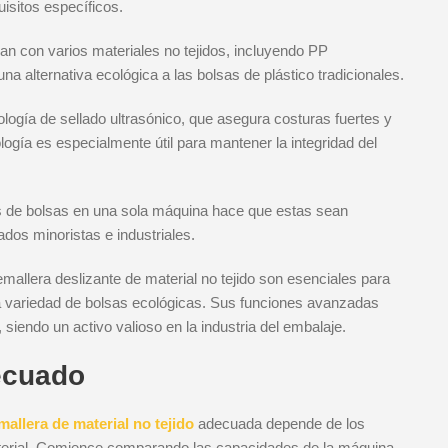
uisitos específicos.
an con varios materiales no tejidos, incluyendo PP
 una alternativa ecológica a las bolsas de plástico tradicionales.
logía de sellado ultrasónico, que asegura costuras fuertes y
logía es especialmente útil para mantener la integridad del
pos de bolsas en una sola máquina hace que estas sean
dos minoristas e industriales.
allera deslizante de material no tejido son esenciales para
na variedad de bolsas ecológicas. Sus funciones avanzadas
 siendo un activo valioso en la industria del embalaje.
ecuado
allera de material no tejido
adecuada depende de los
material. Comience comparando las capacidades de la máquina