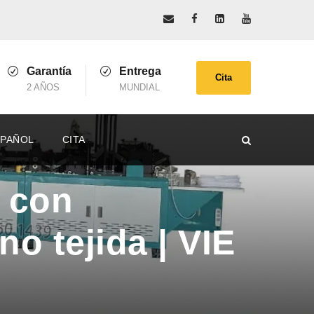
Garantía
Entrega
Cita
2 AÑOS
MUNDIAL
SPAÑOL
CITA
s con
no tejida | VIE