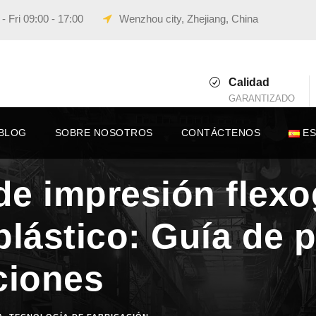
 Fri 09:00 - 17:00
Wenzhou city, Zhejiang, China
Calidad
GARANTIZADO
BLOG
SOBRE NOSOTROS
CONTÁCTENOS
E
e impresión flexo
plástico: Guía de p
ciones