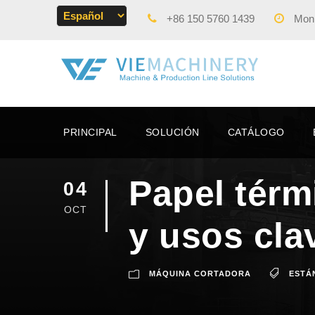
+86 150 5760 1439
Mon -
PRINCIPAL
SOLUCIÓN
CATÁLOGO
Papel térm
04
OCT
y usos cla
MÁQUINA CORTADORA
ESTÁ