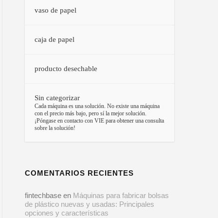
vaso de papel
caja de papel
producto desechable
Sin categorizar
–
Cada máquina es una solución. No existe una máquina
con el precio más bajo, pero sí la mejor solución.
¡Póngase en contacto con VIE para obtener una consulta
sobre la solución!
COMENTARIOS RECIENTES
fintechbase
en
Máquinas para fabricar bolsas
de plástico nuevas y usadas: Principales
opciones y características