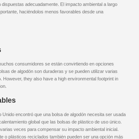
án dispuestas adecuadamente. El impacto ambiental a largo
importante, haciéndolos menos favorables desde una
s
 muchos consumidores se están convirtiendo en opciones
bolsas de algodón son duraderas y se pueden utilizar varias
 However, they also have a high environmental footprint in
ion.
ables
no Unido encontró que una bolsa de algodón necesita ser usada
alentamiento global que las bolsas de plástico de uso único.
s varias veces para compensar su impacto ambiental inicial.
te o plásticos reciclados también pueden ser una opción más