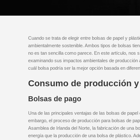
Cuando se trata de elegir entre bolsas de papel y plás
ambientalmente sostenible. Ambos tipos de bolsas tiene
no es tan sencilla como parece. En este artículo, nos s
examinando sus impactos ambientales de producción a 
cuál bolsa podría ser la mejor opción basada en diferent
Consumo de producción y
Bolsas de pago
Una de las principales ventajas de las bolsas de papel
embargo, el proceso de producción para bolsas de pape
Asamblea de Irlanda del Norte, la fabricación de una
energía que la producción de una bolsa de plástico. A