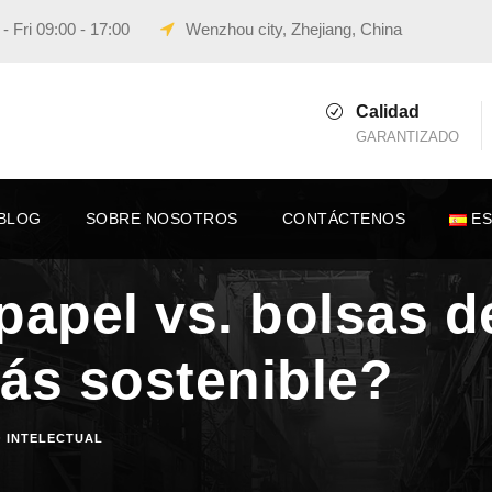
 Fri 09:00 - 17:00
Wenzhou city, Zhejiang, China
Calidad
GARANTIZADO
BLOG
SOBRE NOSOTROS
CONTÁCTENOS
E
papel vs. bolsas de
ás sostenible?
 INTELECTUAL